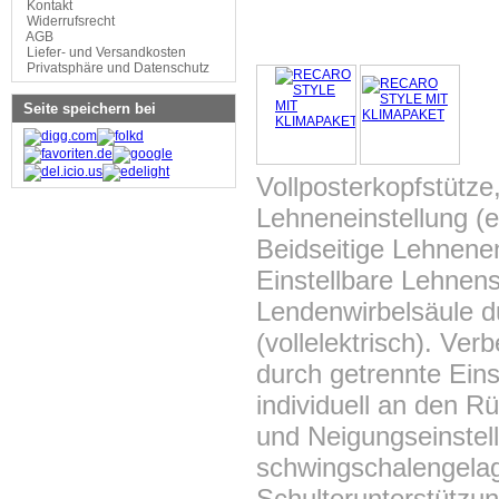
Kontakt
Widerrufsrecht
AGB
Liefer- und Versandkosten
Privatsphäre und Datenschutz
Seite speichern bei
Vollposterkopfstütze
Lehneneinstellung (e
Beidseitige Lehnene
Einstellbare Lehnens
Lendenwirbelsäule 
(vollelektrisch). Ve
durch getrennte Ein
individuell an den 
und Neigungseinstel
schwingschalengelag
Schulterunterstützun