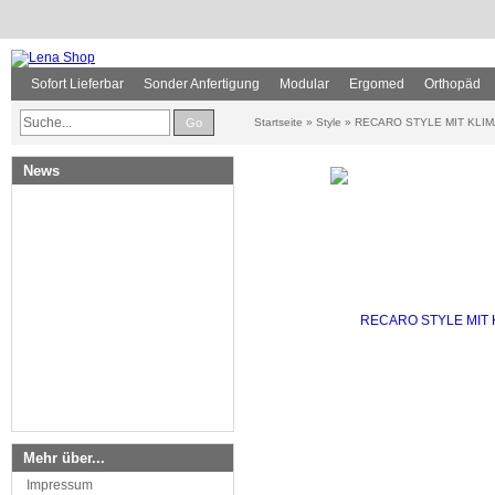
Sofort Lieferbar
Sonder Anfertigung
Modular
Ergomed
Orthopäd
Go
Startseite
»
Style
»
RECARO STYLE MIT KLI
News
Mehr über...
Impressum