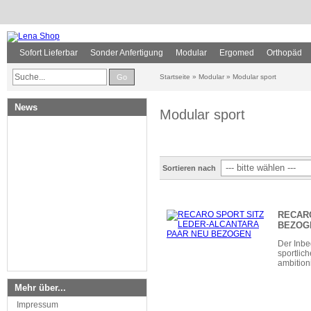
Sofort Lieferbar
Sonder Anfertigung
Modular
Ergomed
Orthopäd
Go
Startseite
»
Modular
»
Modular sport
News
Modular sport
Sortieren nach
RECAR
BEZOG
Der Inbe
sportlic
ambition
Mehr über...
Impressum