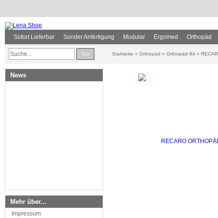
Sofort Lieferbar
Sonder Anfertigung
Modular
Ergomed
Orthopäd
Go
Startseite
»
Orthopäd
»
Orthopäd 94
»
RECAR
News
Mehr über...
Impressum