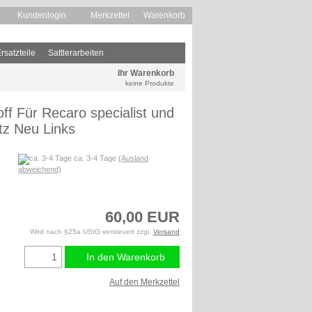
Kundenlogin
Merkzettel
Warenkorb
rsatzteile
Sattlerarbeiten
Ihr Warenkorb
keine Produkte
f Für Recaro specialist und
tz Neu Links
ca. 3-4 Tage
(Ausland
abweichend)
60,00 EUR
Wird nach §25a UStG versteuert zzgl.
Versand
In den Warenkorb
Auf den Merkzettel